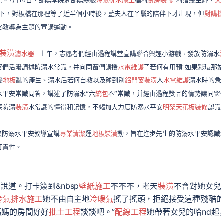
。7月10日，邵陽學院赴邵陽縣板
冷氣排水施工
橋村
廚房裝修
“村落競生輝，
天
領下，對板橋在那裡等了近半個小時後，藍夫人在丫鬟的陪伴下才出現，但
對講
安教導為主題的宣講運動。
裝潢
濾水器
上午，志愿者們經由過程講堂宣講聯合興趣小游戲、發放防溺水
窗們活潑講述防溺水常識，并向同窗們講授
水電維護
了若何有用預“如果彩環那
變
地板
亂的產生、溺水后若何自救以及碰到別
鋁門窗裝潢
人
水電維護
溺水時的急
水平安常識問答，講述了防溺水“六
統包
不”常識，并經由過程獎品的情勢讓同窗
深防溺
裝潢
水常識的懂得和記憶，不竭加大力度防溺水平安
明架天花板裝修
認識
防溺水平安教導宣講
專業清潔
運
地板裝潢
動，旨在進步先生的防溺水平安認識
可貴性。
說道。打卡簽到&nbsp
壁紙施工
不不不，老天
裝潢
不會對她女兒
冷氣排水施工
她不由自主地
冷暖氣
搖了搖頭，拒絕接受這種殘酷
媽媽的房間好好
批土工程
談談吧。”
配線工程
她帶著女兒的哈nd起