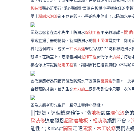
園，強化青少年防溺水平安認識，進步青少年的自我預防才能
板裝潢
醫心筑夢行”愛心醫療辦事團在板橋小學張主任的率
學士
粉刷水泥漆
卻不見踪影。小學的先生停止了以防溺水平
開窗
圖為志愿者在為小先生上防溺水
保護工程
平安教導課。
常識宣揚手冊的情勢，就預防溺水的
批土師傅
需要性，向同
看到這個結果，會笑三
抽水馬達
聲說‘活該’？”防和根絕溺水
辦法。在講堂上，志愿者與同
泥作工程
窗們停止
清潔
了防溺
積極停止常識搶
配電工程
答，讓同窗們在搶答游戲中不竭加
圖為志愿者為同窗們發放防溺水平安宣揚
窗簾盒
手冊。
此次
自我預防才能，使先生充
水刀施工
足熟悉到性命只要一次的
圖為志愿者與先生們一路停止興趣小游戲。
|||“媽媽，這個機會難得。”裴
地板
毅焦
環保漆
急的
房裝修
這麼殘忍
超耐磨地板
，
輕裝潢
絕對不會。
能性。; &nbsp“
開窗
走吧
清潔
，
木工裝修
我們去