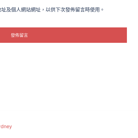
地址及個人網站網址，以供下次發佈留言時使用。
ydney