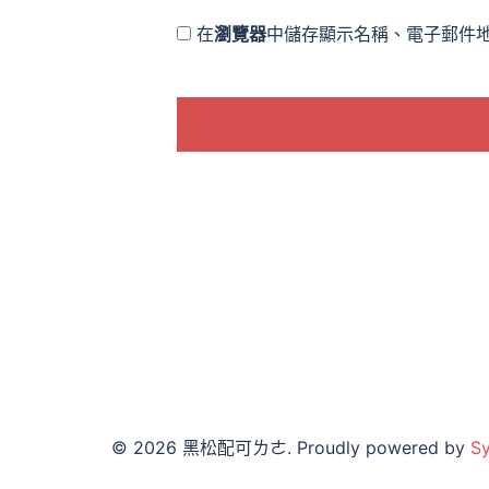
在
瀏覽器
中儲存顯示名稱、電子郵件
© 2026 黑松配可ㄌㄜ. Proudly powered by
S