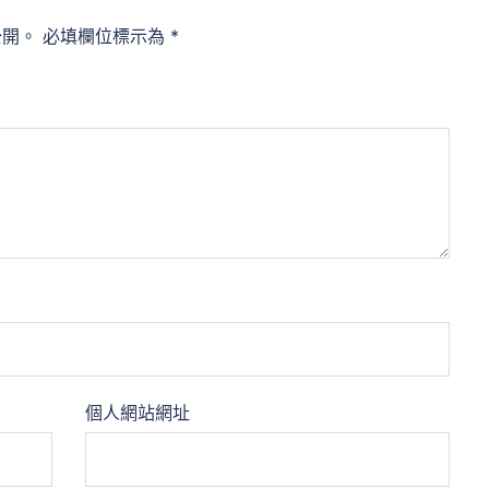
公開。
必填欄位標示為
*
個人網站網址