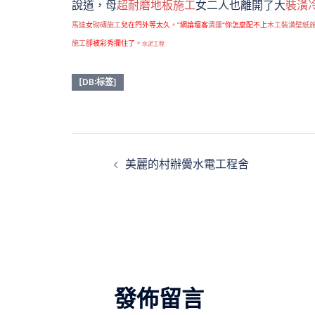
說道，母
超耐磨地板施工
女二人也離開了大
裝潢
馬達
女
砌磚施工
兒在門外等太久。”網論壇客
清運
“你怎麼配不上
木工裝潢
壁紙
施工
卻被彩秀攔住了。
水泥工程
[DB:标签]
文
美麗的村辦黌水電工程舍
章
導
覽
發佈留言