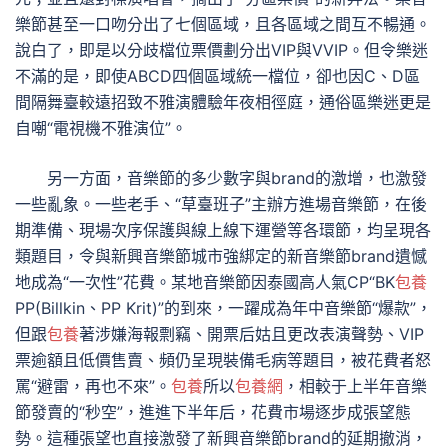
樂節甚至一口吻分出了七個區域，且各區域之間互不暢通。
說白了，即是以分歧檔位票價劃分出VIP與VVIP。但令樂迷
不滿的是，即使ABCD四個區域統一檔位，卻也因C、D區
間隔舞臺較遠招致不雅演體驗年夜相徑庭，通俗區樂迷更是
自嘲“電視機不雅演位”。
另一方面，音樂節的多少數字與brand的激增，也激發
一些亂象。一些老手、“草臺班子”主辦方進場音樂節，在後
期準備、現場次序保護與線上線下運營等各環節，均呈現各
類題目，令與新興音樂節城市強綁定的新音樂節brand遺憾
地成為“一次性”花費。某地音樂節因泰國高人氣CP“BK
包養
PP(Billkin、PP Krit)”的到來，一躍成為年中音樂節“爆款”，
但跟
包養
著涉嫌海報剽竊、開票后姑且更改表演聲勢、VIP
票逾額且低價售賣、頻仍呈現裝備毛病等題目，被花費者怒
罵“避雷，再也不來”。
包養
所以
包養網
，相較于上半年音樂
節發賣的“秒空”，進進下半年后，花費市場逐步成張望態
勢。這種張望也直接激發了新興音樂節brand的延期撤消，