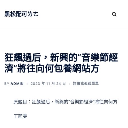
跳
至
黑松配可ㄌㄜ
主
要
內
容
狂飆過后，新興的“音樂節經
濟”將往向何包養網站方
BY
ADMIN
2023 年 11 月 24 日
妳讓我孤孤單單
原題目：狂飆過后，新興的“音樂節經濟”將往向何方
丁茜雯