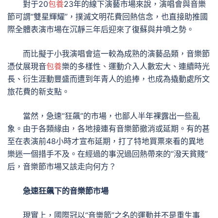
對于20
包養
23年的線下演藝市場來說，演唱會與音樂
節可謂“雙星輝耀”，撲滅文明花費回熱信念，也直接助推國
際全體表演市場在沉靜三年后迎來了復蘇與井噴之勢。
而比擬于小我演唱會這一較為成熟的演藝品類，音樂節
憑仗展現音
包養
樂的多樣性、運動介入人數宏大、連續時光
長、衍生涯動豐盛而遭到年青人的追捧，也成為撬動處所文
旅花費的新支點。
當然，急速“狂飆”的市場，也鄙人半年裸露出一些亂
象。由于各類緣由，各地接連有音樂節撤消或延期。有的甚
至在表演前48小時才宣布延期，打了特地買票來看的異地
樂迷一個措手不及。在經過的事況過回熱帶來的“潑天貧賤”
后，音樂節市場又該走向何方？
急速狂飆下的音樂節市場
現實上，國際冠以“音樂節”之名的運動并不是重生事