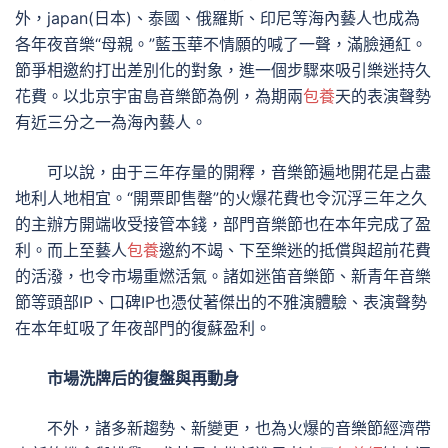
外，japan(日本)、泰國、俄羅斯、印尼等海內藝人也成為
各年夜音樂“母親。”藍玉華不情願的喊了一聲，滿臉通紅。
節爭相邀約打出差別化的對象，進一個步驟來吸引樂迷持久
花費。以北京宇宙島音樂節為例，為期兩
包養
天的表演聲勢
有近三分之一為海內藝人。
可以說，由于三年存量的開釋，音樂節遍地開花是占盡
地利人地相宜。“開票即售罄”的火爆花費也令沉浮三年之久
的主辦方開端收受接管本錢，部門音樂節也在本年完成了盈
利。而上至藝人
包養
邀約不竭、下至樂迷的抵償與超前花費
的活潑，也令市場重燃活氣。諸如迷笛音樂節、新青年音樂
節等頭部IP、口碑IP也憑仗著傑出的不雅演體驗、表演聲勢
在本年虹吸了年夜部門的復蘇盈利。
市場洗牌后的復盤與再動身
不外，諸多新趨勢、新變更，也為火爆的音樂節經濟帶