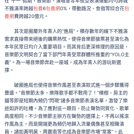
在“十一”假期，音樂節、演唱會等年夜型表演運動均勻跨城
不雅演率跨越
包養
6
包養網
0%，帶動路況、食宿等綜合花
包
養網
費跨越20億元。
其次是圈層外年青人的“進局”。積存數年的線下不雅演
需求直接帶來絕後的購票熱忱，使得音樂節搶票甚至演化為
本年民眾日均介入重要項目。而其背后更深條理的原因是，
音樂節文明契合了當下部門年青受眾群體所推重的“YOLO主
義”。為一場音樂節奔赴一座城，成為年青人的游玩新選
擇。
破圈進局也使得音樂作風甚至表演款式進一個步驟獲得
豐盛。“音樂節太多，樂隊歌手都不敷用了！”樸樹、房主的
貓等即是短期內頻仍“閃現”諸多音樂節表演名單，激發了樂
迷如許的吐槽。為了應對這一題目，防止聲勢同質化、歌單
高度相同，不少音樂節主辦方在聲勢的選擇上，不再以搖滾
作風為主，而是開端更為頻仍地歸入流量偶像甚至相聲演
員，諸如黃明昊、周震南等也成為音樂節市場“常客”。此