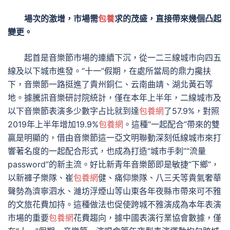
場次的激增，市場需
包養
求的茂盛，直接帶來幾個凸起
變更。
起首是音樂節市場的連續下沉，從一二三線城市向四五
線及以下城市進發。“十一”假期，在處所當局的鼎力攙扶
下，音樂節一路挺進了貴州銅仁、云南曲靖、湖北黃石等
地。據騰訊音樂研討院統計，僅在本年上半年，二線城市及
以下音樂節表演多少數字占比就到達
包養網
了57.9%，對照
2019年上半年增加19.9%
包養網
。這種“一起配合”帶來的雙
贏是明顯的，借由音樂節這一亞文明聯動深刻低線城市來打
響著名度的一起配合形式，也成為打造“城市手刺”“流量
password”的新主流。好比新青年音樂節即是敏捷“下鄉”，
以新褲子樂隊、崔
包養網
健、痛仰樂隊、八三夭等貴氣奢華
聲勢為濟寧泗水、濰坊浮煙山等山東各年夜縣市帶來可不雅
的文旅花費加持。這種做法也促使跨城不雅演成為本年表演
市場的重要
包養網
花費趨向，據中國表演行業協會數據，僅