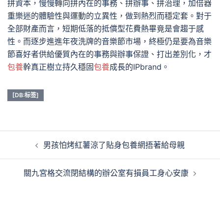
拼資本，慢慢轉向拼內在的事務、拼辦事、拼治理，加倍器
重樂迷的體驗性與運動的立異性，做到熱烈而穩定套。對于
全部財產而言，短期低落的抵償型花費熱畢竟是會趨于感
性。而逐步進進年夜洗牌的音樂節市場，終極仍是要為音樂
節喜好者供給優質內在的事務與辦事保證、打出差別化，才
包養
幹真正樹立持久穩固
包養
成長的IPbrand。
[DB:标签]
文
男孩怕烤紅薯涼了貼身包養網捂著給母親
章
導
關九宮格交流閉結構的辦公室有損員工身心安康
覽