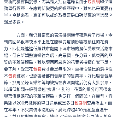
來新的機會與挑釁，尤其是大批新進局者由于
包養網
缺少運
動舉行經歷，在應對新變更的經過歷程中，難免也是喜憂各
半。今朝來看，真正可以或許取得票房口碑雙贏的音樂節IP
還是多數。
一方面，頻仍且密集的表演排期極年夜耗費了市場。今
朝的回熱很年夜水平上是在開釋受疫情影響被鎖住的花費
力，即使是進進低線城市翻開下沉市場的潛伏受眾來活絡市
場，但在新穎熱渡過往之后，高票價、多分區、低東西的品
質的不雅演體驗，難以讓回回感性的花費者持續自覺下單。
要了解，受眾花
包養
費才能是無限的，重視性價比的選擇性
不
包養
雅演，也影響著部門音樂節的售票率。好比魔音音樂
節、抓馬至燥音樂節等均被指在表演開端后仍有大批余票，
以超低扣頭來吸引樂迷“撿漏”。別的，花費的細分可否帶來
與票價相婚配的不雅演體驗，也要打一個問號。在曩昔，音
樂節以200元擺佈的單日通票或是多日
包養網
套票為主。而
在本年，不只票價水漲船高，廣泛跨越400元甚至直逼千
元；並且還對標演唱會，搞出了“分區票價”的新弄法。某音