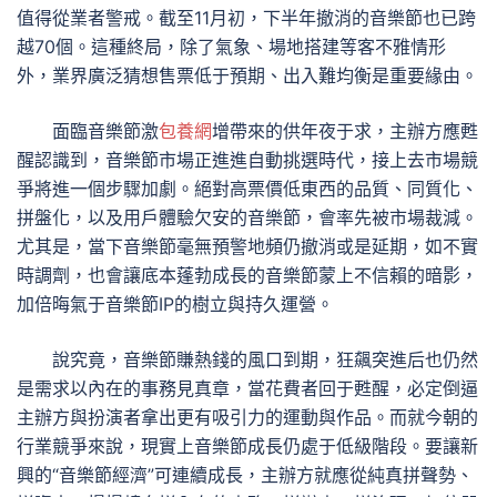
值得從業者警戒。截至11月初，下半年撤消的音樂節也已跨
越70個。這種終局，除了氣象、場地搭建等客不雅情形
外，業界廣泛猜想售票低于預期、出入難均衡是重要緣由。
面臨音樂節激
包養網
增帶來的供年夜于求，主辦方應甦
醒認識到，音樂節市場正進進自動挑選時代，接上去市場競
爭將進一個步驟加劇。絕對高票價低東西的品質、同質化、
拼盤化，以及用戶體驗欠安的音樂節，會率先被市場裁減。
尤其是，當下音樂節毫無預警地頻仍撤消或是延期，如不實
時調劑，也會讓底本蓬勃成長的音樂節蒙上不信賴的暗影，
加倍晦氣于音樂節IP的樹立與持久運營。
說究竟，音樂節賺熱錢的風口到期，狂飆突進后也仍然
是需求以內在的事務見真章，當花費者回于甦醒，必定倒逼
主辦方與扮演者拿出更有吸引力的運動與作品。而就今朝的
行業競爭來說，現實上音樂節成長仍處于低級階段。要讓新
興的“音樂節經濟”可連續成長，主辦方就應從純真拼聲勢、