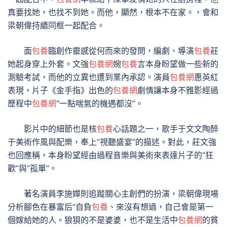
真要找她，也找不到她。而他，顯然，根本不在家。，會和
梁朝偉持續同框一起配合。
面
包養
臨創作靈感從何而來的發問，編劇、導演
包養
莊
她起身穿上外套。文強
包養網
婉
包養
言本身盼望做一些新的
測驗考試，而他的立異也遭到業內承認。演員
包養網
惠英紅
表現，片子《金手指》出色的
包養網
劇情讓本身不雅影經過
歷程中
包養網
“一點喘氣的機遇都沒”。
影片中的細節也是核
包養
心話題之一，歌手于文文陶醉
于美術作風與配樂，奉上“視聽盛宴”的描述。對此，莊文強
也回應稱，本身盼望經由過程音樂與美術來表達片子的“狂
歡”與“孤單”。
著名演員李施嬅則追蹤關心主創們的扮演，梁朝偉現場
分析腳色在暴富后“自負
包養
、來沒有想過，自己會是第一
個嫁給她的人。狼狽的不是婆婆，也不是生活中
包養網
的貧