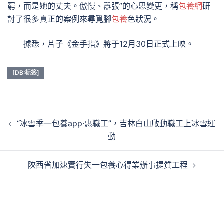
窮，而是她的丈夫。傲慢、囂張”的心思變更，稱
包養網
研
討了很多真正的案例來尋覓腳
包養
色狀況。
據悉，片子《金手指》將于12月30日正式上映。
[DB:标签]
文
“冰雪季一包養app·惠職工”，吉林白山啟動職工上冰雪運
章
動
導
覽
陜西省加速實行失一包養心得業辦事提質工程