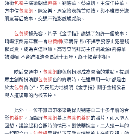
領銜
包養
主演梁朝偉
包養
、劉德華、蔡卓妍，主演任達華、
方中信
包養網
、陳家樂、周家怡表態首映禮，與不雅眾分送
朋友幕后故事，交通不雅影感觸感染。
包養網
據先容，片子《金手指》講述了如許一個故事：
崎嶇潦倒青年程一言
包養網
(梁朝偉 飾)不擇手腕停止犯警錢
權買賣，成為百億巨鱷。高等查詢拜訪主任劉啟源(劉德華
飾)鍥而不舍跨境清查長達十五年，終于揭穿本相。
映后交通中，
包養網
腳色與扮演成為會商的重點。提到
眾主創所扮演腳
包養網
色的終局時，任達華用一句“都是由
於太
包養
貪心”，冗長無力地說明《金手指》關于金錢欲看
與人道復雜的內核表達。
此外，一位不雅眾帶來梁朝偉與劉德華二十多年前的合
影
包養網
，面臨屏
包養網
幕上
包養
包養網
的照片，兩人墮入
回想，議論起和合照時的情形。劉德華婉言，二人幾十年的
一起配合中，
包養網
早就結下深摯友情她的人在廚房裡，他