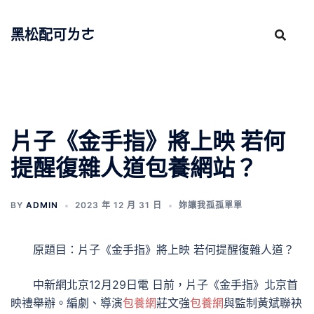
跳
至
黑松配可ㄌㄜ
主
要
內
容
片子《金手指》將上映 若何
提醒復雜人道包養網站？
BY
ADMIN
2023 年 12 月 31 日
妳讓我孤孤單單
原題目：片子《金手指》將上映 若何提醒復雜人道？
中新網北京12月29日電 日前，片子《金手指》北京首
映禮舉辦。編劇、導演
包養網
莊文強
包養網
與監制黃斌聯袂