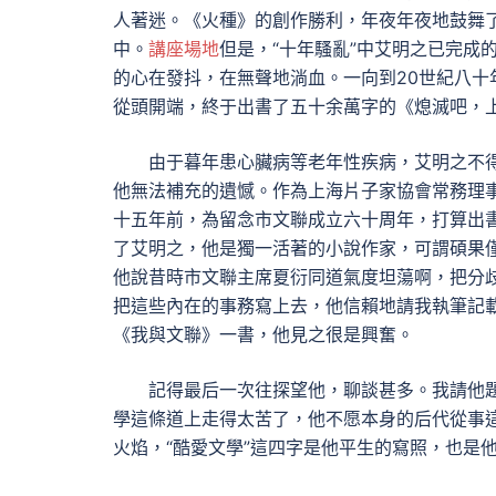
人著迷。《火種》的創作勝利，年夜年夜地鼓舞
中。
講座場地
但是，“十年騷亂”中艾明之已完成
的心在發抖，在無聲地淌血。一向到20世紀八
從頭開端，終于出書了五十余萬字的《熄滅吧，
由于暮年患心臟病等老年性疾病，艾明之不得
他無法補充的遺憾。作為上海片子家協會常務理
十五年前，為留念市文聯成立六十周年，打算出
了艾明之，他是獨一活著的小說作家，可謂碩果
他說昔時市文聯主席夏衍同道氣度坦蕩啊，把分
把這些內在的事務寫上去，他信賴地請我執筆記
《我與文聯》一書，他見之很是興奮。
記得最后一次往探望他，聊談甚多。我請他題
學這條道上走得太苦了，他不愿本身的后代從事
火焰，“酷愛文學”這四字是他平生的寫照，也是