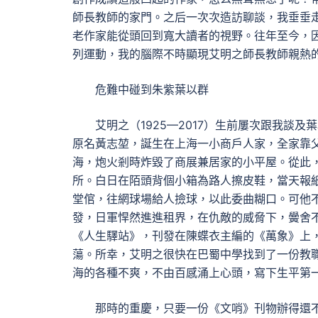
師長教師的家門。之后一次次造訪聊談，我垂垂
老作家能從頭回到寬大讀者的視野。往年至今，因
列運動，我的腦際不時顯現艾明之師長教師親熱
危難中碰到朱紫葉以群
艾明之（1925—2017）生前屢次跟我談
原名黃志堃，誕生在上海一小商戶人家，全家靠父
海，炮火剎時炸毀了商展兼居家的小平屋。從此
所。白日在陌頭背個小箱為路人擦皮鞋，當天報
堂倌，往網球場給人撿球，以此委曲糊口。可他不
發，日軍悍然進進租界，在仇敵的威脅下，黌舍
《人生驛站》，刊發在陳蝶衣主編的《萬象》上
蕩。所幸，艾明之很快在巴蜀中學找到了一份教
海的各種不爽，不由百感涌上心頭，寫下生平第
那時的重慶，只要一份《文哨》刊物辦得還