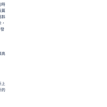
的時
長篇
重斟
余，
密發
》
興高
新上
新的