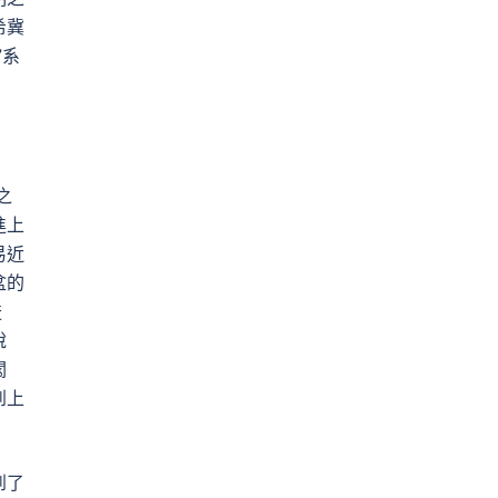
希冀
”系
之
進上
易近
盆的
迸
說
闖
到上
到了