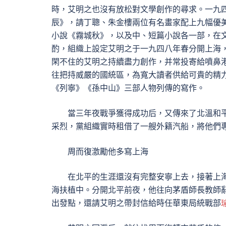
時，艾明之也沒有放松對文學創作的尋求。一九
辰》，請丁聰、朱金樓兩位有名畫家配上九幅優
小說《霧城秋》，以及中、短篇小說各一部，在
酌，組織上設定艾明之于一九四八年春分開上海
閑不住的艾明之持續盡力創作，并常投寄給噴鼻港
往把持威嚴的國統區，為寬大讀者供給可貴的精
《列寧》《孫中山》三部人物列傳的寫作。
當三年夜戰爭獲得成功后，又傳來了北溫和
采烈，黨組織實時租借了一艘外籍汽船，將他們
周而復激勵他多寫上海
在北平的生涯還沒有完整安寧上去，接著上
海扶植中。分開北平前夜，他往向茅盾師長教師
出發點，還請艾明之帶封信給時任華東局統戰部