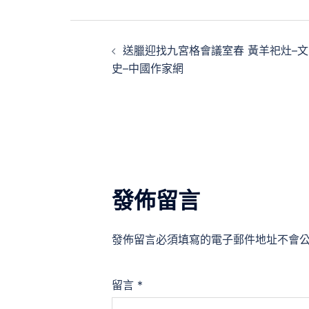
文
送臘迎找九宮格會議室春 黃羊祀灶–文
章
史–中國作家網
導
覽
發佈留言
發佈留言必須填寫的電子郵件地址不會
留言
*