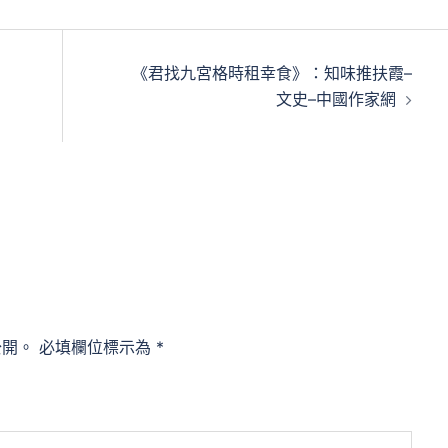
《君找九宮格時租幸食》：知味推扶霞–
文史–中國作家網
公開。
必填欄位標示為
*