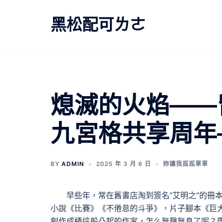
跳
至
黑松配可ㄌㄜ
主
要
內
容
熄滅的火焰——
九宮格共享周年
BY
ADMIN
2025 年 3 月 6 日
妳讓我孤孤單單
早些年，常在舊書店淘到簽名“艾明之”的冊
小說《比賽》《不倦怠的斗爭》，片子腳本《巨
創作成績這般凸起的作家，怎么無聲無息了呢？