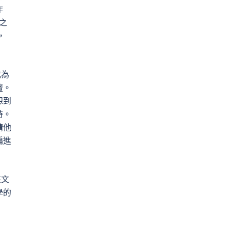
作
之
，
成為
壇。
想到
時。
請他
編進
在文
學的