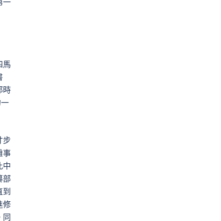
第一
四馬
書
那時
的一
寸步
雜事
此中
纂部
直到
進修
。同