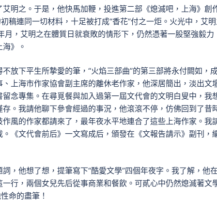
了艾明之。于是，他快馬加鞭，投進第二部《熄滅吧，上海》創
的初稿連同一切材料，十足被打成“香花”付之一炬。火光中，艾明
十年月，艾明之在體質日就衰敗的情形下，仍然憑著一股堅強毅力
上海》。
不放下平生所摯愛的筆，“火焰三部曲”的第三部將永付闕如，
事、上海市作家協會副主席的離休老作家，他深居簡出，淡出文
書留念專集。在尋覓餐與加入過第一屆文代會的文明白叟中，我
僅存。我請他聊下參會經過的事況，他滾滾不停，仿佛回到了昔
歧作風的作家都請來了，最年夜水平地連合了這些上海作家。我
載。《文代會前后》一文寫成后，頒發在《文報告請示》副刊，
詞，他想了想，提筆寫下“酷愛文學”四個年夜字。我了解，他
這一行，兩個女兒先后從事商業和餐飲。可貳心中仍然熄滅著文
他性命的盡筆！