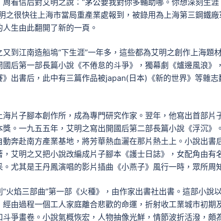
，周看信后對艾明之說：“茅公要我對你多輔助哪。你想深刻生涯
艾明之很快往上海市當局重產業處報到，被錄用為上海第三鋼鐵廠
的人生由此翻開了新的一頁。
又到江南造船塢“下生涯”一年多，這些都為艾明之創作上海題
開國后第一部長篇小說《不倦怠的斗爭》，獨幕劇《爐邊風浪》
出書后，此中有三篇作品被japan(日本)《新的世界》等雜志
上海片子腳本創作所，成為專門研究作家。翌年，他寫出首部片
本獎。一九五五年，艾明之寫出開國后第二部長篇小說《浮沉》
自動奔赴南方產業基地，將芳華熱血灑在那片熱土上。小說出書
著，艾明之又把小說改編成片子腳本《護士日誌》，女配角由有
采。尤其是王丹鳳演唱的影片插曲《小燕子》風行一時，眾所周
“火焰三部曲”第一部《火種》，由作家出書社出書。這部小說
，經由過程一個工人家庭離合悲歡的命運，折射收工業城市初期
和斗爭畫卷。小說氣概恢宏，人物抽像光鮮，情節波折活潑，頗