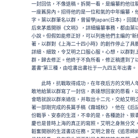
一封回信，不像退稿。拆開一看，是編纂約他往
一座舊房內。招待他的是一位和氣的中年編纂，
字。葉以群筆名以群，曾留學japan(日本)，
后來茅盾開辦《文哨》，詳細編纂事務，都由葉
小說。但假如能修正好，可以列進他們主編的“新
著，以群對《上海二十四小時》的創作停止了具
詳細、細致，令艾明之口服心服。心想，以群對
群，歸去修正。他終于不負所看，修正稿遭到了
叢書”第三種，由唸書出書社于一九四五年出書。
此時，抗戰取得成功，在年夜后方的文明人
敢地給葉以群寫了一封信，表達想回家的愿看，
會晤就說以群來過信，并取出十二元，交給艾明
著一部剛完成的長篇手稿《霧城秋》，他在《后
份戰爭、安泰的生涯，不幸的是，各種詭計、狠
慶也是昔時上海的真正的寫照。艾明之身無分文
韜奮開辦的生涯書店任務。艾明之曾在《追思綿