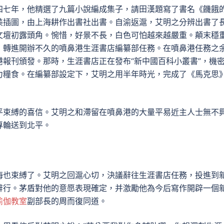
四七年，他精選了九篇小說編成集子，請田漢題寫了書名《饑餓
美插圖，由上海耕作出書社出書。自渝返滬，艾明之分辨出書了
文壇初露頭角。惋惜，好景不長，白色可怕越來越嚴重。顛末穩
，轉進開辦不久的噴鼻港生涯書店編纂部任務。在噴鼻港任務之
報刊頒發。那時，生涯書店正在發布“新中國百科小叢書”，機
力糧食。在編纂部設定下，艾明之用半年時光，完成了《馬克思
平束縛的喜信。艾明之和滯留在噴鼻港的大量平易近主人士無不
專輪送到北平。
海也束縛了。艾明之回滬心切，決議辭往生涯書店任務，投進到
辭行。茅盾對他的意愿表現確定，并激勵他為今后寫作開辟一個
瑜伽教室
副部長的周而復同道。