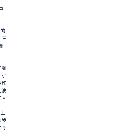
，
軍
材的
，三
翻
子腳
。小
后印
名演
知。
以上
及我
為令