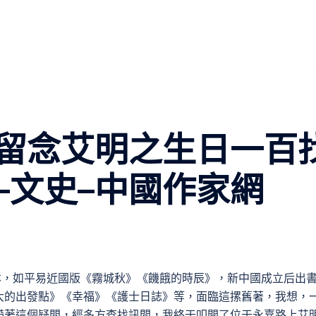
留念艾明之生日一百
–文史–中國作家網
本，如平易近國版《霧城秋》《饑餓的時辰》，新中國成立后出
大的出發點》《幸福》《護士日誌》等，面臨這摞舊著，我想，
帶著這個疑問，經多方查找訊問，我終于叩開了位于永嘉路上艾