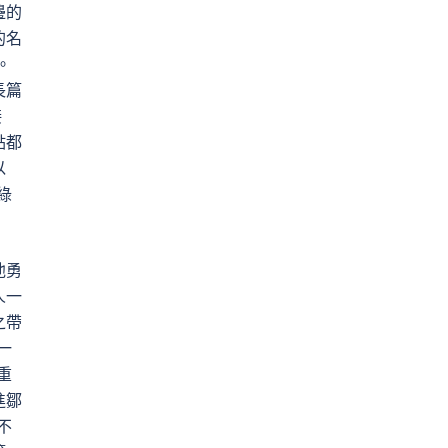
邊的
的名
。
長篇
接
點都
以
綠
他勇
人一
之帶
一
重
進鄒
不