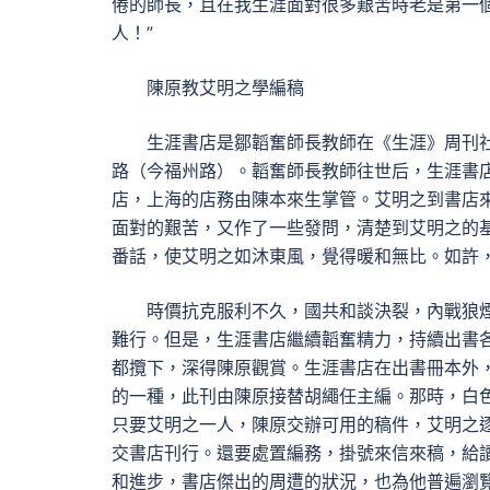
倦的師長，且在我生涯面對很多艱苦時老是第一
人！”
陳原教艾明之學編稿
生涯書店是鄒韜奮師長教師在《生涯》周刊
路（今福州路）。韜奮師長教師往世后，生涯書
店，上海的店務由陳本來生掌管。艾明之到書店
面對的艱苦，又作了一些發問，清楚到艾明之的基
番話，使艾明之如沐東風，覺得暖和無比。如許
時價抗克服利不久，國共和談決裂，內戰狼
難行。但是，生涯書店繼續韜奮精力，持續出書
都攬下，深得陳原觀賞。生涯書店在出書冊本外
的一種，此刊由陳原接替胡繩任主編。那時，白
只要艾明之一人，陳原交辦可用的稿件，艾明之
交書店刊行。還要處置編務，掛號來信來稿，給
和進步，書店傑出的周遭的狀況，也為他普遍瀏