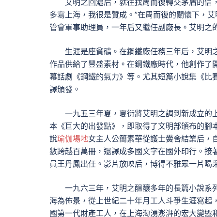
艾明之回滬后，就往找周而復轉交茅盾的信
多寫上海，我很是贊成。”在周而復的關懷下，
管會軍事助理員，一年后又繼任副廠長。艾明之
生涯是座貧礦。在鋼鐵廠任務三年后，艾明之
作品供給了豐盛素材。在鋼鐵廠時代，他創作了
幕話劇《鋼鐵的氣力》等。尤其短篇小說集《比賽》
譯頒發。
一九五三年夏，夏衍將艾明之調到新成立的
本《巨大的出發點》，即取得了文明部頒布的腳
說
瑜伽場地
女主人公簡素華從護士黌舍結業后，
數跨越百萬冊，還譯成多國文字在國外印行。接
員王丹鳳出任。影片放映后，博得不雅眾一片喝
一九六三年，艾明之醞釀多年的長篇小說系列
海為佈景，從上世紀二十年月工人斗爭生涯寫起
國第一代財產工人，在上海洶湧澎湃的宏大變遷