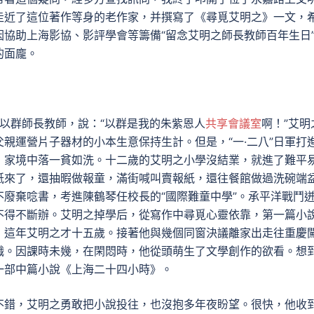
走近了這位著作等身的老作家，并撰寫了《尋覓艾明之》一文，
協助上海影協、影評學會等籌備“留念艾明之師長教師百年生日
的面龐。
及葉以群師長教師，說：“以群是我的朱紫恩人
共享會議室
啊！”艾明
親運營片子器材的小本生意保持生計。但是，“一·二八”日軍打
，家境中落一貧如洗。十二歲的艾明之小學沒結業，就進了難平
紙來了，還抽暇做報童，滿街喊叫賣報紙，還往餐館做過洗碗端
廢棄唸書，考進陳鶴琴任校長的“國際難童中學”。承平洋戰鬥
不得不斷辦。艾明之掉學后，從寫作中尋覓心靈依靠，第一篇小
，這年艾明之才十五歲。接著他與幾個同窗決議離家出走往重慶
職。因課時未幾，在閑悶時，他從頭萌生了文學創作的欲看。想
一部中篇小說《上海二十四小時》。
不錯，艾明之勇敢把小說投往，也沒抱多年夜盼望。很快，他收