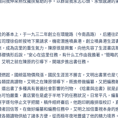
個向我伸來熱忱攙扶幫助的手。以群是我永志心頭、永懷感謝的
社的基本上，于一九三二年創立在環龍路（今南昌路），后遷往
店司理徐伯昕按地下黨請求，機密潛進噴鼻港，創立噴鼻港生涯
來，成為店里的重生氣力，陳原很是興奮，向他先容了生涯書店
礎情形后說，“安心在這里任務，有什么工作由我擔著。”簡略
，艾明之就在陳原的引導下，開端步進出書任務。
煙燃起，國統區物價飛漲，國民生涯苦不勝言，文明出書業也是
各類提高讀物。艾明之在陳原領導下，既進修做編纂，又把編務
，還出書了多種具有普遍社會影響的刊物，《唸書與出書》就是
色可怕嚴重，書店實在是處于半地下的任務狀況。日常平凡，編
逐字逐句停止文字把關，稿件經終審后，他跑印刷廠排版校訂，
讀者回信等。在做好編纂和編務任務中，艾明之加倍重視本身的
覽各類讀物供給了諸多方便，從而極年夜地豐盛了他的精力境界