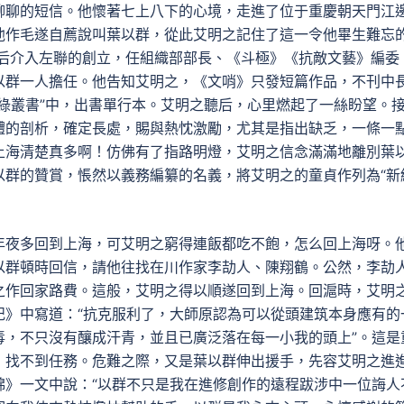
聊聊的短信。他懷著七上八下的心境，走進了位于重慶朝天門江
他作毛遂自薦說叫葉以群，從此艾明之記住了這一令他畢生難忘
回國后介入左聯的創立，任組織部部長、《斗極》《抗敵文藝》編委
以群一人擔任。他告知艾明之，《文哨》只發短篇作品，不刊中
綠叢書”中，出書單行本。艾明之聽后，心里燃起了一絲盼望。
體的剖析，確定長處，賜與熱忱激勵，尤其是指出缺乏，一條一
上海清楚真多啊！仿佛有了指路明燈，艾明之信念滿滿地離別葉
以群的贊賞，悵然以義務編纂的名義，將艾明之的童貞作列為“新
年夜多回到上海，可艾明之窮得連飯都吃不飽，怎么回上海呀。
以群頓時回信，請他往找在川作家李劼人、陳翔鶴。公然，李劼
之作回家路費。這般，艾明之得以順遂回到上海。回滬時，艾明
記》中寫道：“抗克服利了，大師原認為可以從頭建筑本身應有的
毒，不只沒有釀成汗青，並且已廣泛落在每一小我的頭上”。這是
，找不到任務。危難之際，又是葉以群伸出援手，先容艾明之進
綿》一文中說：“以群不只是我在進修創作的遠程跋涉中一位誨人