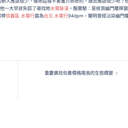
的新人應該很少，像她這樣不害羞只熟悉的，過去應該很少吧？
他一大早就失踪了尋找她
水電裝潢
。酶實驗：是檢測幽門螺桿菌
螺桿
信義區 水電行
菌為
台北 水電行
94dpm，闡明曾經沾染幽門
重慶廣找包養價格陽島的生態蝶變