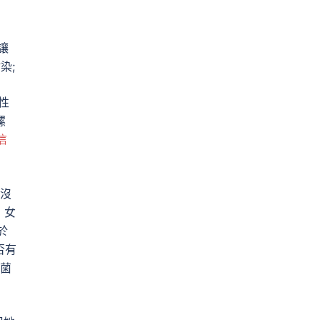
讓
染;
性
螺
信
也沒
，女
於
否有
菌