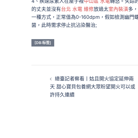
4、疾速尿素人在屋子裡
中山區 水電
轉悠。失踪
的丈夫並沒有
台北 水電 維修
放過太
室內裝潢
多，
一種方式，正常值為0-160dpm，假如檢測幽門
菌，此時需求停止抗沾染醫治;
[DB:标签]
文
總臺記者察看丨姑且開火協定延伸兩
章
天 甜心寶貝包養網大眾盼望開火可以或
許持久連續
導
覽