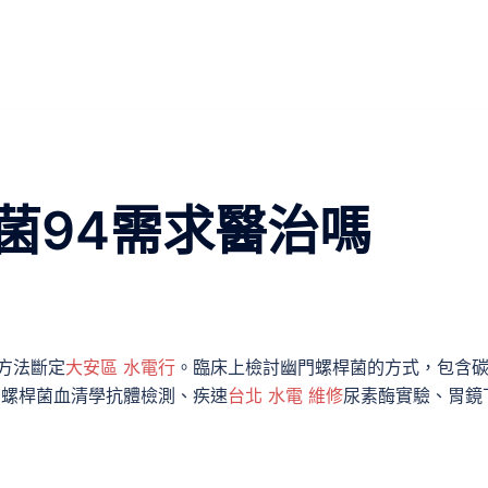
菌94需求醫治嗎
方法斷定
大安區 水電行
。臨床上檢討幽門螺桿菌的方式，包含碳
門螺桿菌血清學抗體檢測、疾速
台北 水電 維修
尿素酶實驗、胃鏡