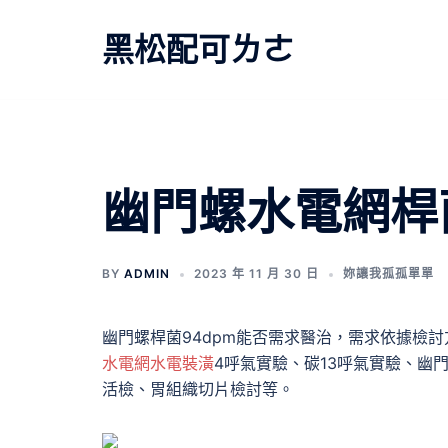
跳
至
黑松配可ㄌㄜ
主
要
內
容
幽門螺水電網桿
BY
ADMIN
2023 年 11 月 30 日
妳讓我孤孤單單
幽門螺桿菌94dpm能否需求醫治，需求依據檢討
水電網
水電裝潢
4呼氣實驗、碳13呼氣實驗、幽
活檢、胃組織切片檢討等。