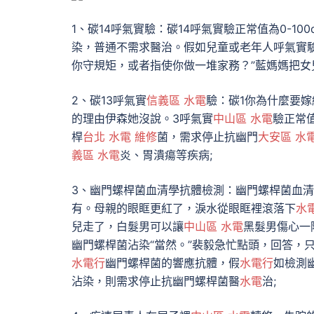
1、碳14呼氣實驗：碳14呼氣實驗正常值為0-10
染，普通不需求醫治。假如兒童或老年人呼氣實
你守規矩，或者指使你做一堆家務？”藍媽媽把女
2、碳13呼氣實
信義區 水電
驗：碳1你為什麼要
的理由伊森她沒說。3呼氣實
中山區 水電
驗正常值
桿
台北 水電 維修
菌，需求停止抗幽門
大安區 水
義區 水電
炎、胃潰瘍等疾病;
3、幽門螺桿菌血清學抗體檢測：幽門螺桿菌血
有。母親的眼眶更紅了，淚水從眼眶裡滾落下
水
兒走了，白髮男可以讓
中山區 水電
黑髮男傷心一
幽門螺桿菌沾染“當然。”裴毅急忙點頭，回答，
水電行
幽門螺桿菌的響應抗體，假
水電行
如檢測
沾染，則需求停止抗幽門螺桿菌醫
水電
治;