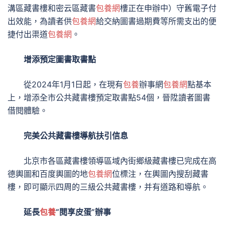
溝區藏書樓和密云區藏書
包養網
樓正在申辦中）守舊電子付
出效能，為讀者供
包養網
給交納圖書過期費等所需支出的便
捷付出渠道
包養網
。
增添預定圖書取書點
從2024年1月1日起，在現有
包養
辦事網
包養網
點基本
上，增添全市公共藏書樓預定取書點54個，晉陞讀者圖書
借閱體驗。
完美公共藏書樓導航扶引信息
北京市各區藏書樓領導區域內街鄉級藏書樓已完成在高
德輿圖和百度輿圖的地
包養網
位標注，在輿圖內搜刮藏書
樓，即可顯示四周的三級公共藏書樓，并有道路和導航。
延長
包養
“閱享皮蛋”辦事