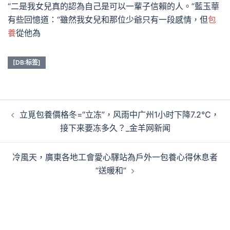
“二是我女兒真的認為自己是可以一輩子信賴的人。”藍玉華
有些回憶道：“雖然我女兒和那位少爺只有一段感情，但
包
養
從他為
[DB:标签]
文
立覓包養價格冬=“立冻”，风雨中广州1小时下降7.2℃，
章
接下来要冻多久？_金羊网新闻
導
覽
冷風天，廣東各地工會愛心驛站為戶外一包養心得休息者
“送暖和”