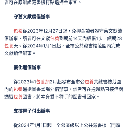
者可在原辦證藏書樓打點退押金事宜。
守舊文獻續借辦事
包養
從2023年12月27日起，免押金讀者證守舊文獻續
借辦事，讀者可在文獻
包養
到期前14天內續借1次，續期28
包養
天。從2024年1月1日起，全市公共藏書樓范圍內完成
文獻續借辦事。
優化通借辦事
從2023年1
包養網
2月起發布全市公
包養
共藏書樓范圍
內的
包養
通還圖書當場外借辦事，讀者可在通還點直接借閱
通還
包養
圖書，將本身愛不釋手的圖書帶回家。
支撐電子付出辦事
從2024年1月1日起，全郊區級以上公共藏書樓（門頭