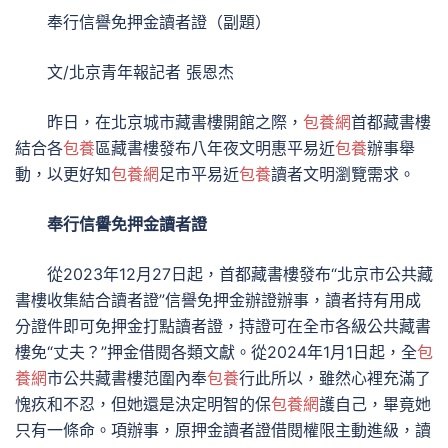
奉行信譽免押金讀者證（副題）
文/北京青年報記者 張恩杰
昨日，在北京城市藏書樓開館之際，
包養網
首都藏書樓
結合各
包養
區藏書樓發布八年夜文明惠平易近
包養
辦事舉
動，以更好知
包養網
足市平易近
包養
讀者文明瀏覽需求。
奉行信譽免押金讀者證
從2023年12月27日起，首都藏書樓發布“北京市公共藏
書樓收集結合讀者證”信譽免押金辦證辦事，讀者持有用成
分證件即可免押金打點讀者證，持證可在全市各級公共藏書
樓免“丈夫？”押金借閱各類文獻。從2024年1月1日起，全
包
養網
市公共藏書樓范圍內奉
包養
行此所以，雖然心裡充滿了
愧疚和不忍，但她還是決定明智的保
包養網
護自己，畢竟她
只有一條命。項辦事，原押金讀者證借閱權限主動進級，讀