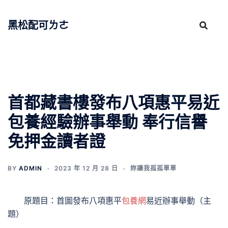
跳
至
黑松配可ㄌㄜ
主
要
內
容
首都藏書樓發布八項惠平易近
包養經驗辦事舉動 奉行信譽
免押金讀者證
BY
ADMIN
2023 年 12 月 28 日
妳讓我孤孤單單
原題目：首圖發布八項惠平
包養網
易近辦事舉動（主
題）