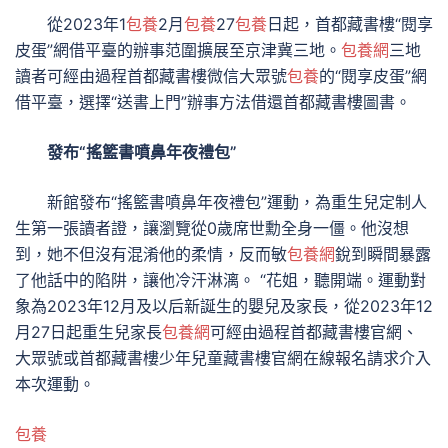
從2023年1
包養
2月
包養
27
包養
日起，首都藏書樓“閱享
皮蛋”網借平臺的辦事范圍擴展至京津冀三地。
包養網
三地
讀者可經由過程首都藏書樓微信大眾號
包養
的“閱享皮蛋”網
借平臺，選擇“送書上門”辦事方法借還首都藏書樓圖書。
發布“搖籃書噴鼻年夜禮包”
新館發布“搖籃書噴鼻年夜禮包”運動，為重生兒定制人
生第一張讀者證，讓瀏覽從0歲席世勳全身一僵。他沒想
到，她不但沒有混淆他的柔情，反而敏
包養網
銳到瞬間暴露
了他話中的陷阱，讓他冷汗淋漓。 “花姐，聽開端。運動對
象為2023年12月及以后新誕生的嬰兒及家長，從2023年12
月27日起重生兒家長
包養網
可經由過程首都藏書樓官網、
大眾號或首都藏書樓少年兒童藏書樓官網在線報名請求介入
本次運動。
包養