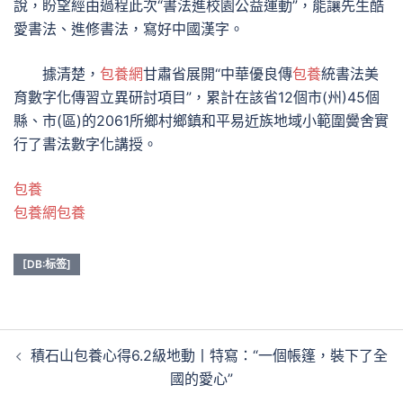
說，盼望經由過程此次“書法進校園公益運動”，能讓先生酷
愛書法、進修書法，寫好中國漢字。
據清楚，
包養網
甘肅省展開“中華優良傳
包養
統書法美
育數字化傳習立異研討項目”，累計在該省12個市(州)45個
縣、市(區)的2061所鄉村鄉鎮和平易近族地域小範圍黌舍實
行了書法數字化講授。
包養
包養網
包養
[DB:标签]
文
積石山包養心得6.2級地動丨特寫：“一個帳篷，裝下了全
章
國的愛心”
導