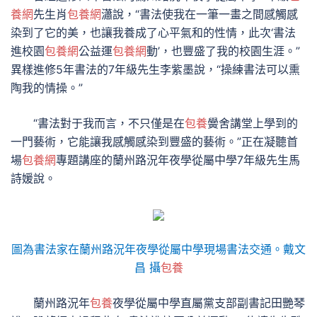
養網
先生肖
包養網
瀟說，“書法使我在一筆一畫之間感觸感
染到了它的美，也讓我養成了心平氣和的性情，此次‘書法
進校園
包養網
公益運
包養網
動’，也豐盛了我的校園生涯。”
異樣進修5年書法的7年級先生李紫墨說，“操練書法可以熏
陶我的情操。”
“書法對于我而言，不只僅是在
包養
黌舍講堂上學到的
一門藝術，它能讓我感觸感染到豐盛的藝術。”正在凝聽首
場
包養網
專題講座的蘭州路況年夜學從屬中學7年級先生馬
詩媛說。
圖為書法家在蘭州路況年夜學從屬中學現場書法交通。戴文
昌 攝
包養
蘭州路況年
包養
夜學從屬中學直屬黨支部副書記田艷琴