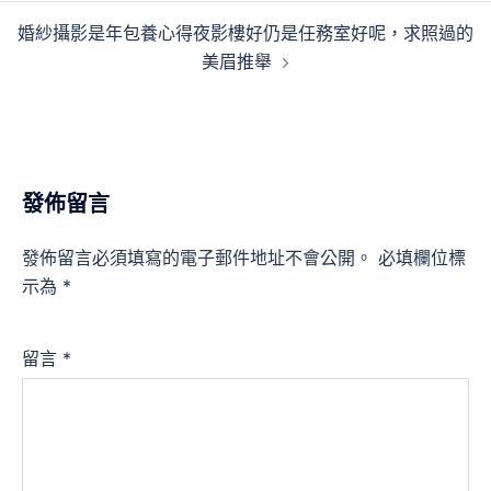
覽
婚紗攝影是年包養心得夜影樓好仍是任務室好呢，求照過的
美眉推舉
發佈留言
發佈留言必須填寫的電子郵件地址不會公開。
必填欄位標
示為
*
留言
*