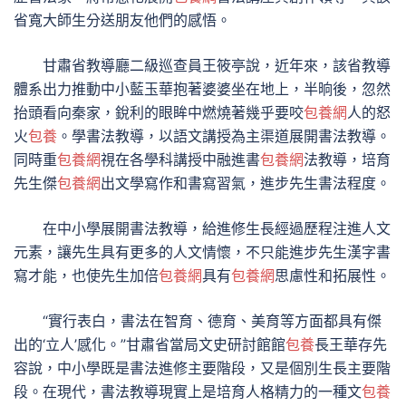
省寬大師生分送朋友他們的感悟。
甘肅省教導廳二級巡查員王筱亭說，近年來，該省教導
體系出力推動中小藍玉華抱著婆婆坐在地上，半晌後，忽然
抬頭看向秦家，銳利的眼眸中燃燒著幾乎要咬
包養網
人的怒
火
包養
。學書法教導，以語文講授為主渠道展開書法教導。
同時重
包養網
視在各學科講授中融進書
包養網
法教導，培育
先生傑
包養網
出文學寫作和書寫習氣，進步先生書法程度。
在中小學展開書法教導，給進修生長經過歷程注進人文
元素，讓先生具有更多的人文情懷，不只能進步先生漢字書
寫才能，也使先生加倍
包養網
具有
包養網
思慮性和拓展性。
“實行表白，書法在智育、德育、美育等方面都具有傑
出的‘立人’感化。”甘肅省當局文史研討館館
包養
長王華存先
容說，中小學既是書法進修主要階段，又是個別生長主要階
段。在現代，書法教導現實上是培育人格精力的一種文
包養