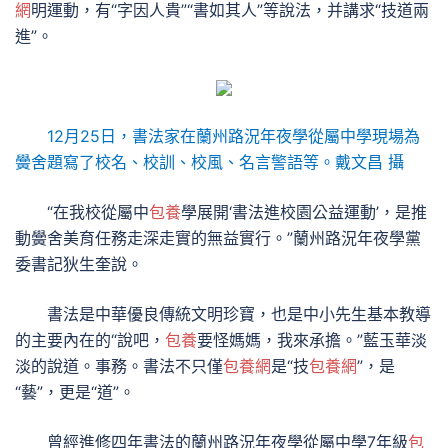
網
明運動，有“字因人貴”“書如其人”等說法，并講求“技道兩
進”。
12月25日，書法家在蘭州路況年夜學從屬中學現場為
黌舍題寫了校名、校訓、校風、名言警語等。戴文昌 攝
“在我校從屬中
包養
學展開‘書法進校園公益運動’，是推
動黌舍美育任務走深走實的無益實行。”蘭州路況年夜學黨
委書記狄生奎說。
書法是中華優良傳統文明珍寶，也是中小先生基本教導
的主要內在的“說吧，
包養
要怪媽媽，我來承擔。”藍玉華淡
淡的說道。事務。書法不只僅
包養網
是“技
包養網
”，是
“藝”，更是“道”。
曾經進修四年書法的蘭州路況年夜學從屬中學7年級
包