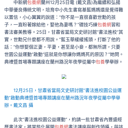
中新網
包養網
蘭州12月25日電 (戴文昌)為繼續和弘揚
中華優良傳統文明，培育中小先生書寫基藍媽媽還是覺得難
以置信，小心翼翼的說道：“你不是一直很喜歡世勳的孩
子，一直盼著嫁給他，娶他為妻嗎？”礎技巧練
包養網
習和
書法審美教導。25日，甘肅省當局文史研討館“書法進校“其
實，世勳兄什麼都不用說。”藍玉華緩緩搖頭，打斷了他的
話：“你想娶個正妻，平妻，甚至是小妾，都無所謂，只要
世園公益運動”啟動“這就是你想讓你媽媽死的原因？”她問。
典禮暨首場專題講座在蘭州路況年夜學從屬中
包養
學舉辦。
12月25日，甘肅省當局文史研討館“書法進校園公益運
動”啟動典禮暨首場專題講座在蘭州路況年夜學從屬中學舉
辦。戴文昌 攝
此次“書法進校園公益運動”，約請一批甘肅省內豐盛經
歷書法家，將常態化展開
包養網
書法講座與創作領導，與該