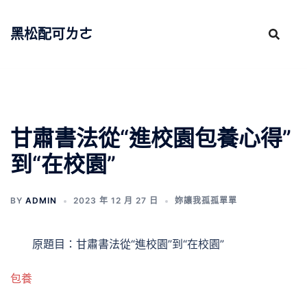
跳
至
黑松配可ㄌㄜ
主
要
內
容
甘肅書法從“進校園包養心得”
到“在校園”
BY
ADMIN
2023 年 12 月 27 日
妳讓我孤孤單單
原題目：甘肅書法從“進校園”到“在校園”
包養