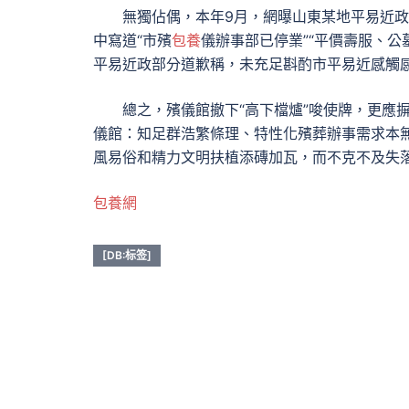
無獨佔偶，本年9月，網曝山東某地平易近
中寫道“市殯
包養
儀辦事部已停業”“平價壽服、
平易近政部分道歉稱，未充足斟酌市平易近感觸
總之，殯儀館撤下“高下檔爐”唆使牌，更應
儀館：知足群浩繁條理、特性化殯葬辦事需求本
風易俗和精力文明扶植添磚加瓦，而不克不及失落
包養網
[DB:标签]