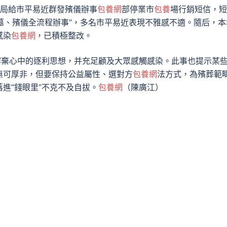
政局給市平易近群發殯儀辦事
包養網
部停業市
包養
場行銷短信，短
公墓、殯儀全流程辦事”，多名市平易近表現不雅感不適。隨后，本
感染
包養網
，已積極整改。
摒棄心中的逐利思想，并充足顧及大眾感觸感染。此事也提示某
無可厚非，但要保持公益屬性、選對方
包養網
法方式，為殯葬範
進“錢眼里”不克不及自拔。
包養網
（
陳廣江
）