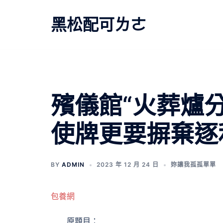
跳
至
黑松配可ㄌㄜ
主
要
內
容
文
殯儀館“火葬爐
章
使牌更要摒棄逐
導
覽
BY
ADMIN
2023 年 12 月 24 日
妳讓我孤孤單單
包養網
原題目：