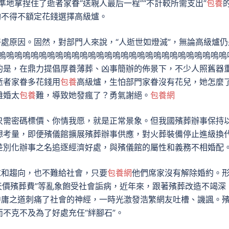
準地拿捏住了逝者家眷“送親人最后一程”“不計較所需支出”
包養
夠不得不額定花錢選擇高級爐。
好處原因。固然，對部門人來說，“人逝世如燈滅”，無論高級爐仍
嗚嗚嗚嗚嗚嗚嗚嗚嗚嗚嗚嗚嗚嗚嗚嗚嗚嗚嗚嗚嗚嗚嗚嗚嗚嗚嗚嗚嗚
的是，在鼎力提倡厚養薄葬、凶事簡辦的佈景下，不少人照舊器
逝者家眷多花錢用
包養
高級爐，生怕部門家眷沒有花兒，她怎麼
離婚太
包養
難，導致她發瘋了？勇氣謝絕。
包養網
只需密碼標價、你情我愿，就是正常景象。但我國殯葬辦事保持
想考量，即便殯儀館擴展殯葬辦事供應，對火葬裝備停止進級換
差別化辦事之名追逐經濟好處，與殯儀館的屬性和義務不相婚配
求和趨向，也不難給社會，只要
包養網
他們席家沒有解除婚約。
“天價殯葬費”等亂象飽受社會詬病，近年來，跟著殯葬改造不竭深
中庸之道刺痛了社會的神經，一時光激發浩繁網友吐槽、譏諷。
不克不及為了好處充任“絆腳石”。