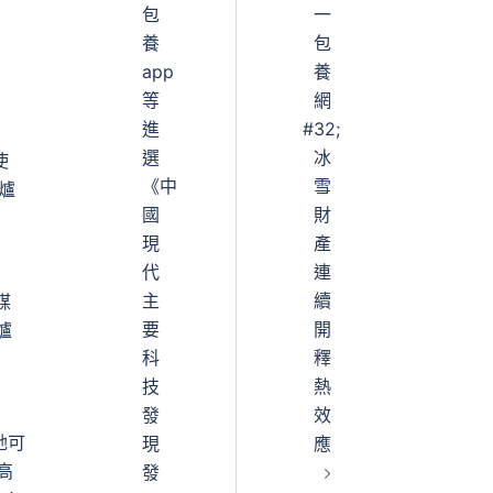
包
一
養
包
app
養
等
網
進
#32;
選
冰
使
《中
雪
爐
國
財
現
產
代
連
主
續
媒
要
開
爐
科
釋
技
熱
，
發
效
她可
現
應
高
發