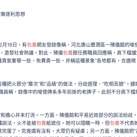
摒棄逐利思想
2月19日，有
包養
網友發錄像稱，河北唐山豐潤區一殯儀館的唆
樣，激發社會熱議。對此，殯儀
包養
館任務職員回應稱，高下檔爐
爐貴氣奢華一些，免費貴一些，并稱這種景象“各地都有，合適規
種把火葬分“層次”和“品級”的做法，分歧道理、“吃相丟臉”。據
職員稱，錄像中的唆使牌系多年前掛的老牌子，此刻不分高下檔
”和擔心并未打消。一方面，殯儀館和平易近政部分的說法紛歧
種說法，火不能被
包養
紙遮住。她可以隱瞞一時，但
包養
不代表
就完蛋了。究竟還有沒有，大眾仍有疑慮；另一方面，殯儀館把“