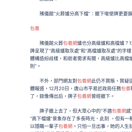
殯儀館“火葬爐分高下檔”：撤下唆使牌更要
包養
殯儀館火葬
包養網
爐也分高級爐和高檔爐？1
牌呈現了“高級爐取灰處”和“高檔爐取灰處”的字
體構造紛歧樣，和逝者需求有關，高級爐比高檔
則”。
不外，部門網友對
包養網
此仍不買賬，質疑這
體報道，12月20日，唐山市平易近政局任務
包養
了，錄像傳出后，牌子
包養網
曾經撤下。
牌子撤上去了，但大眾心中的“不適
包養網
感
“高下檔爐”景象存在了多長時光、此刻 ，但有一
以隱瞞一輩子
包養網
。只怕一旦出事，她的人生