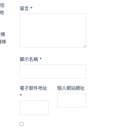
信
留言
*
地
些殯
疇移
顯示名稱
*
電子郵件地址
個人網站網址
*