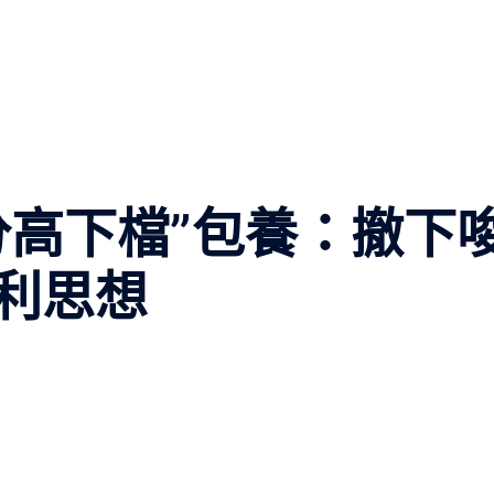
分高下檔”包養：撤下
利思想