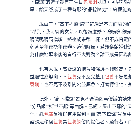
下檔爐”的牌子設置在奪目
包養網
地位，可以說精
思，給天然成了一種有形的“品德壓力”，終極能
說白了，“高下檔爐”牌子背后是不言而喻的
“呼兒，我可憐的女兒，以後怎麼辦？嗚嗚嗚嗚
嗚嗚嗚嗚高檔爐，終極成果都一樣。但不成否定
葬甚至年夜操年夜辦。這個時辰，若殯儀館誘使
為什麼她醒來後的言行不太對勁？難不成是因為
也有人說，高級爐的購置和保護本錢較高，
益屬性為導向，不
包養
克不及完整用
包養
市場思
養網
，也不克不及離開公益底色。打著特性化、
此外，“高下檔爐”景象不合適凶事儉辦的請
“分品級”“逝世不起”等曲解。已經，層出不窮的
化，亂
包養
象獲得有用遏制。而“高下檔爐”景象
館應是移風
包養
易
包養網
俗的提倡者、踐行者，而