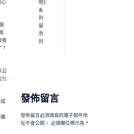
的心
明》
系
列
是
留
嗚
念
重喪
封
了？
以公
代
包
。
發佈留言
形成
發佈留言必須填寫的電子郵件地
殯儀
址不會公開。
必填欄位標示為
*