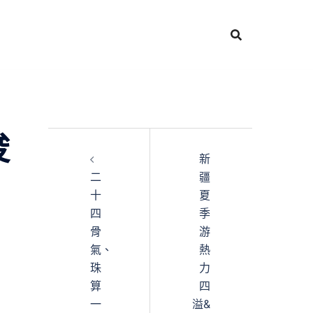
唆
新
二
疆
十
夏
四
季
骨
游
氣、
熱
珠
力
算
四
一
溢&