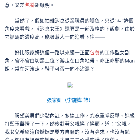
意，又差
包養
距顯明。
當然了，假如抽離消息從業職員的腳色，只從“斗”這個
角度來看戲，《消息女王》還算是一部及格的下飯劇，由於
它抓馬的濃度高，能吸惹人一向追看下往——
好比張家妍這個一路以來獨一正面
包養
的工作型女副
角，會不會白切黑上位？游走在口角地帶、亦正亦邪的Man
姐，常在河濱走，鞋子可否一向不沾濕？
張家妍（李施嬅 飾）
盼望美男們少點內訌，多搞工作，究竟重拳反擊、進級
打藍玉華愣了一下，然後對著父親搖了搖頭，道：“父親，
我女兒希望這段婚姻是雙方自願的，沒有強求，也沒有勉