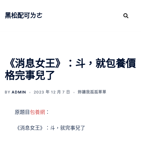
跳
至
黑松配可ㄌㄜ
主
要
內
容
《消息女王》：斗，就包養價
格完事兒了
BY
ADMIN
2023 年 12 月 7 日
妳讓我孤孤單單
原題目
包養網
：
《消息女王》：斗，就完事兒了