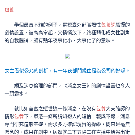
包養
舉個最直不雅的例子，電視臺外部職場性
包養網
騷擾的
劇情設置，被高高拿起，又悄悄放下，終極弱化成女性副角
的自我腦補，頗有點年夜事化小、大事化了的意味。
女主看似公允的剖析，有一年夜部門緣由是為公司的好處。
觸及消息倫理的部門，《消息女王》的劇情設置也令人
一頭霧水。
就比如首富之逝世這一條消息，在沒有
包養
大夫確認的
情形
包養
下，單憑一條所謂知戀人的短信，報與不報，消息
專門研究這般基礎，需求多方確認現實的操縱，簡直是毫無
懸念的。成果在劇中，居然就三下五除二在直播中給報出街