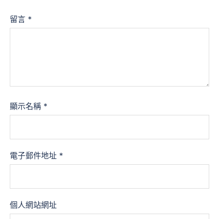
留言
*
顯示名稱
*
電子郵件地址
*
個人網站網址