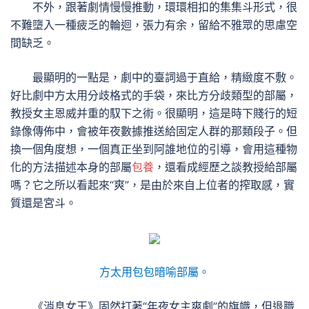
不外，跟著劇情慢慢推動，環環相扣的集集斗形式，很
不難墮入一種疲乏的輪迴，張力有余，留給不雅眾的思慮空
間缺乏。
最顯明的一點是，劇中的臺詞過于直給，精緻度不敷。
好比劇中方太用分歧格式的手袋，來比方分歧類型的部屬，
教授女主恩威并重的馭下之術。很顯明，這是時下賤行的短
錄像傳佈中，會被年夜數據推送給固定人群的那類段子。但
換一個角度想，一個真正坐到阿誰地位的引導，會用這種物
化的方法描述本身的部屬
包養
，還看成經歷之談教授給部屬
嗎？它之所以看起來“爽”，是由於來自上位者的搾取感，實
質還是宮斗。
方太用包包暗喻部屬。
《消息女王》固然打著“年夜女主爽劇”的旗幟，但退職